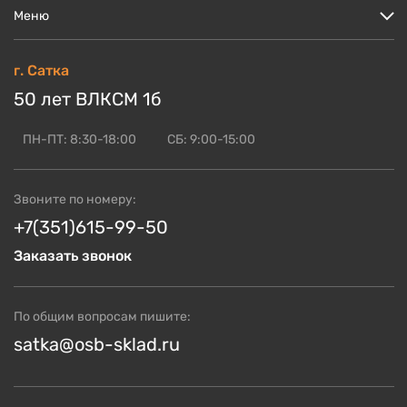
Меню
Цены
г. Сатка
Кто мы?
50 лет ВЛКСМ 1б
Скидки и акции
Доставка и оплата
ПН-ПТ: 8:30-18:00
СБ: 9:00-15:00
Блог по OSB
ОСБ оптом
Звоните по номеру:
Контакты
+7(351)615-99-50
Заказать звонок
По общим вопросам пишите:
satka@osb-sklad.ru